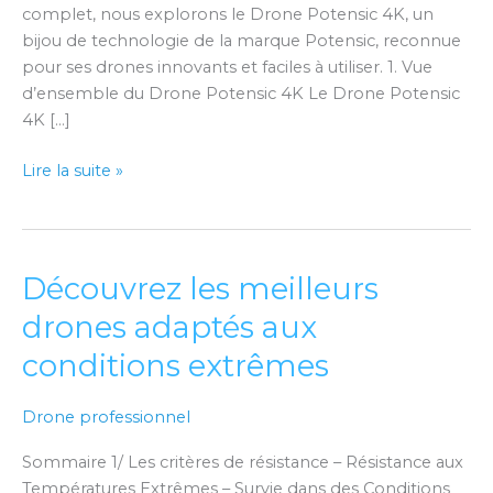
complet, nous explorons le Drone Potensic 4K, un
bijou de technologie de la marque Potensic, reconnue
pour ses drones innovants et faciles à utiliser. 1. Vue
d’ensemble du Drone Potensic 4K Le Drone Potensic
4K […]
Lire la suite »
Découvrez les meilleurs
Découvrez
les
drones adaptés aux
meilleurs
conditions extrêmes
drones
adaptés
aux
Drone professionnel
conditions
Sommaire 1/ Les critères de résistance – Résistance aux
extrêmes
Températures Extrêmes – Survie dans des Conditions